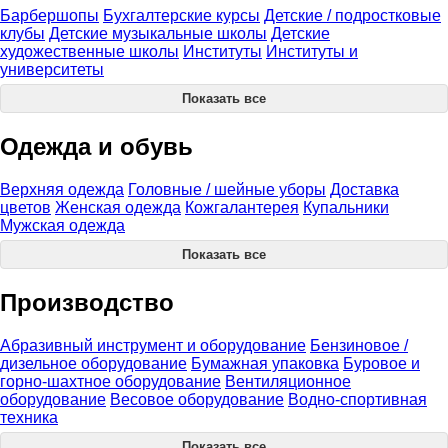
Барбершопы
Бухгалтерские курсы
Детские / подростковые
клубы
Детские музыкальные школы
Детские
художественные школы
Институты
Институты и
университеты
Показать все
Одежда и обувь
Верхняя одежда
Головные / шейные уборы
Доставка
цветов
Женская одежда
Кожгалантерея
Купальники
Мужская одежда
Показать все
Производство
Абразивный инструмент и оборудование
Бензиновое /
дизельное оборудование
Бумажная упаковка
Буровое и
горно-шахтное оборудование
Вентиляционное
оборудование
Весовое оборудование
Водно-спортивная
техника
Показать все