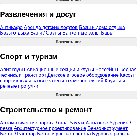
Развлечения и досуг
Антикафе
Аренда детских лофтов
Базы и дома отдыха
Базы отдыха
Бани / Сауны
Банкетные залы
Бары
Показать все
Спорт и туризм
Авиаклубы
Авиационные секции и клубы
Бассейны
Водная
техника и транспорт
Детское игровое оборудование
Кассы
спортивных и развлекательных мероприятий
Круизы и
речные прогулки
Показать все
Строительство и ремонт
Автоматические ворота / шлагбаумы
Алмазное бурение /
резка
Архитектурное проектирование
Бензоинструмент
Бетон / Раствор
Бетон и раствор бетона
Буровые работы