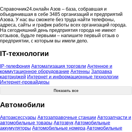
Справочник24.онлайн Азов – база, собравшая и
объединившая в себе 3485 организаций и предприятий
Азова. У нас вы сможете без труда найти телефоны,
адреса, сайты и график работы всех организаций города.
На сегодняшний день предприятия города не имеют
отзывов, будьте первыми – напишите первый отзыв о
предприятии, с которым вы имели дело.
IT-технологии
IP-телефония
Автоматизация торговли
Антенное и
коммутационное оборудование
Антенны
Заправка
картриджей
Интернет и информационные технологии
Интернет-провайдеры
Показать все
Автомобили
Автоаксессуары
Автозаправочные станции
Автозапчасти и
автомобильные товары
Автозвук
Автомобильные
аккумуляторы
Автомобильные номера
Автомобильные