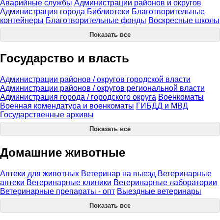
Аварийные службы
Администрации районов и округов
Администрация города
Библиотеки
Благотворительные
контейнеры
Благотворительные фонды
Воскресные школы
Показать все
Государство и власть
Администрации районов / округов городской власти
Администрации районов / округов региональной власти
Администрация города / городского округа
Военкоматы
Военная комендатура и военкоматы
ГИБДД и МВД
Государственные архивы
Показать все
Домашние животные
Аптеки для животных
Ветеринар на выезд
Ветеринарные
аптеки
Ветеринарные клиники
Ветеринарные лаборатории
Ветеринарные препараты - опт
Выездные ветеринары
Показать все