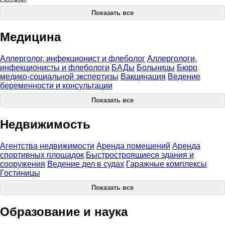
Показать все
Медицина
Аллерголог, инфекционист и флеболог
Аллергологи,
инфекционисты и флебологи
БАДы
Больницы
Бюро
медико-социальной экспертизы
Вакцинация
Ведение
беременности и консультации
Показать все
Недвижимость
Агентства недвижимости
Аренда помещений
Аренда
спортивных площадок
Быстростроящиеся здания и
сооружения
Ведение дел в судах
Гаражные комплексы
Гостиницы
Показать все
Образование и наука