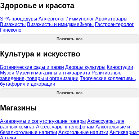
Здоровье и красота
SPA-процедуры
Аллерголог / иммунолог
Ароматовары
Визажисты
Визажисты и имиджмейкеры
Гастроэнтеролог
Гинеколог
Показать все
Культура и искусство
Ботанические сады и парки
Дворцы культуры
Киностудии
Музеи
Музеи и магазины антиквариата
Религиозные
заведения, товары и организации
Творческие коллективы,
бутафория и декорации
Показать все
Магазины
Аквариумы и сопутствующие товары
Аксессуары для
ванных комнат
Аксессуары к телефонам
Алкогольные и
безалкогольные напитки
Алкогольные напитки
Антиквариат
Аптеки