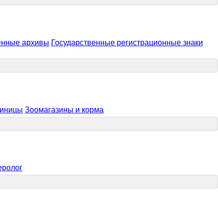
енные архивы
Государственные регистрационные знаки
тиницы
Зоомагазины и корма
еролог