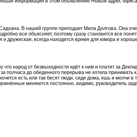
ревшая информация в этом объявлении/ Новый адрес офиса са
 Садхана. В нашей группе преподает Мила Долгова. Она оч
дробно все объясняет, поэтому сразу становится все понятн
я и дружеская, всегда находится время для юмора и хороше
 что народ от безвыходности идёт к ним и платит за Деклар
 за полчаса до обеденного перерыва не хотела принимать 
хочется есть или так бесят люди, сиди дома, ешь и молчи 
подчинённые меняются постоянно, видимо, руководитель за