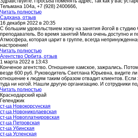
Здравствуйте. Просьба поменять адрес, так как у вас уста
Тельмана 104а, +7 (928) 2400666,
Читать полностью
Садхана, отзыв
16 декабря 2022 в 20:35
С большим удовольствием хожу на занятия йогой в студию
преподаватель. Во время занятий Мила очень доступно и по
Атмосфера, которая царит в группе, всегда непринужденна
настроение!
Читать полностью
Агентство Орбита, отзыв
1 марта 2022 в 13:43
Конченое агентство. Отношение хамское, зажрались. Потому
везде 600 руб. Руководитель Светлана Юрьевна, видите ли
отношение к людям таким образом отвадит клиентов. Если 
туда ни ногой. Нашли другую организацию. И сотрудники 
Читать полностью
Краснодарский край
Геленджик
ст-ца Новокорсунская
ст-ца Новониколаевская
ст-ца Новоплатнировская
ст-ца Петровская
ст-ца Убинская
ст-ца Успенская