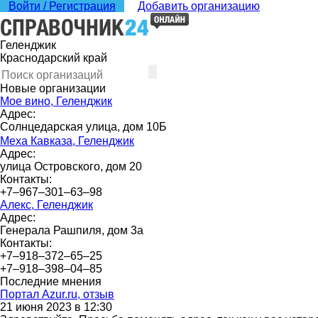
Войти / Регистрация
Добавить организацию
Геленджик
Краснодарский край
Новые организации
Мое вино, Геленджик
Адрес:
Солнцедарская улица, дом 10Б
Меха Кавказа, Геленджик
Адрес:
улица Островского, дом 20
Контакты:
+7‒967‒301‒63‒98
Алекс, Геленджик
Адрес:
Генерала Рашпиля, дом 3а
Контакты:
+7‒918‒372‒65‒25
+7‒918‒398‒04‒85
Последние мнения
Портал Azur.ru, отзыв
21 июня 2023 в 12:30