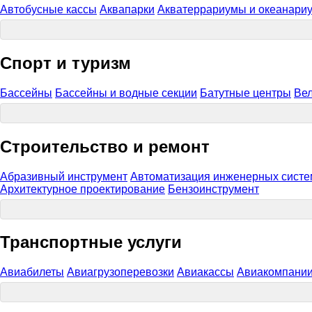
Автобусные кассы
Аквапарки
Акватеррариумы и океанари
Спорт и туризм
Бассейны
Бассейны и водные секции
Батутные центры
Ве
Строительство и ремонт
Абразивный инструмент
Автоматизация инженерных систе
Архитектурное проектирование
Бензоинструмент
Транспортные услуги
Авиабилеты
Авиагрузоперевозки
Авиакассы
Авиакомпании