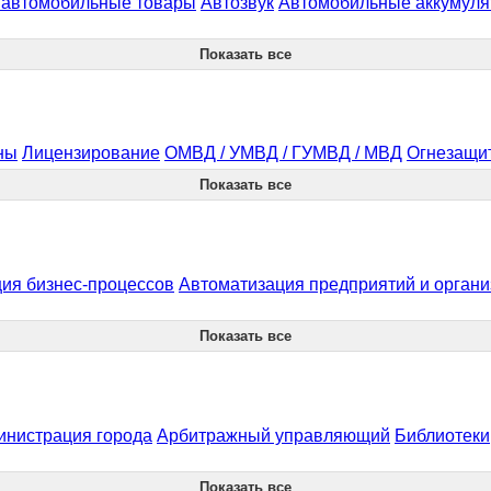
и автомобильные товары
Автозвук
Автомобильные аккумул
Показать все
ны
Лицензирование
ОМВД / УМВД / ГУМВД / МВД
Огнезащи
Показать все
ия бизнес-процессов
Автоматизация предприятий и орган
Показать все
инистрация города
Арбитражный управляющий
Библиотеки
Показать все