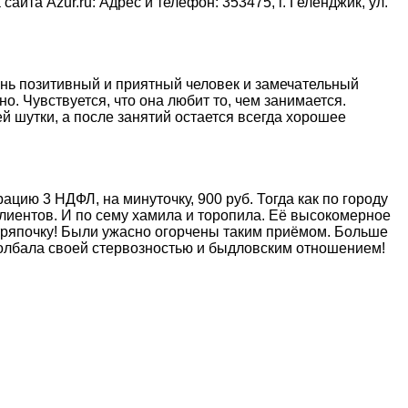
йта Azur.ru: Адрес и телефон: 353475, г. Геленджик, ул.
ень позитивный и приятный человек и замечательный
о. Чувствуется, что она любит то, чем занимается.
й шутки, а после занятий остается всегда хорошее
ацию 3 НДФЛ, на минуточку, 900 руб. Тогда как по городу
клиентов. И по сему хамила и торопила. Её высокомерное
в тряпочку! Были ужасно огорчены таким приёмом. Больше
долбала своей стервозностью и быдловским отношением!