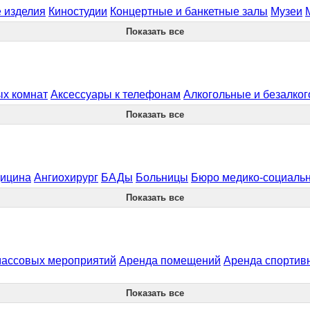
 изделия
Киностудии
Концертные и банкетные залы
Музеи
Показать все
ых комнат
Аксессуары к телефонам
Алкогольные и безалког
Показать все
дицина
Ангиохирург
БАДы
Больницы
Бюро медико-социальн
Показать все
массовых мероприятий
Аренда помещений
Аренда спортив
Показать все