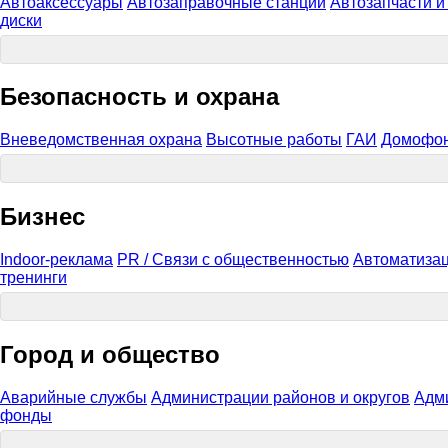
Автоаксессуары
Автозаправочные станции
Автозапчасти 
диски
Безопасность и охрана
Вневедомственная охрана
Высотные работы
ГАИ
Домофо
Бизнес
Indoor-реклама
PR / Связи с общественностью
Автоматизац
тренинги
Город и общество
Аварийные службы
Администрации районов и округов
Адм
фонды