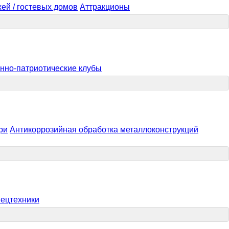
ей / гостевых домов
Аттракционы
нно-патриотические клубы
ри
Антикоррозийная обработка металлоконструкций
пецтехники