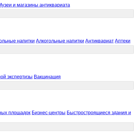
Музеи и магазины антиквариата
ольные напитки
Алкогольные напитки
Антиквариат
Аптеки
ой экспертизы
Вакцинация
ных площадок
Бизнес-центры
Быстростроящиеся здания и