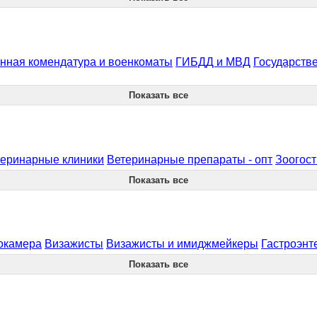
нная комендатура и военкоматы
ГИБДД и МВД
Государств
Показать все
еринарные клиники
Ветеринарные препараты - опт
Зоогос
Показать все
окамера
Визажисты
Визажисты и имиджмейкеры
Гастроэнт
Показать все