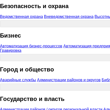
Безопасность и охрана
Ведомственная охрана
Вневедомственная охрана
Высотн
Бизнес
Автоматизация бизнес-процессов
Автоматизация предприя
Гравировка
Город и общество
Аварийные службы
Администрации районов и округов
Биб
Государство и власть
Администрации районов / округов региональной власти
Адм