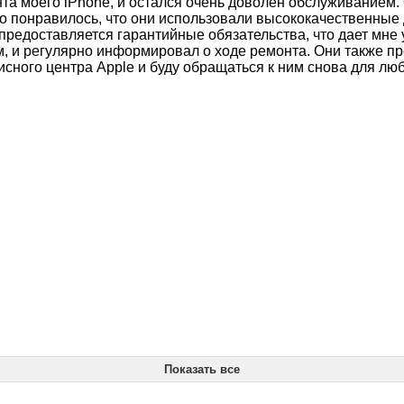
нта моего iPhone, и остался очень доволен обслуживанием
 понравилось, что они использовали высококачественные д
и предоставляется гарантийные обязательства, что дает мн
и регулярно информировал о ходе ремонта. Они также пре
исного центра Apple и буду обращаться к ним снова для лю
Показать все