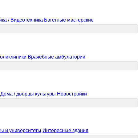
ика / Видеотехника
Багетные мастерские
оликлиники
Врачебные амбулатории
Дома / дворцы культуры
Новостройки
ты и университеты
Интересные здания