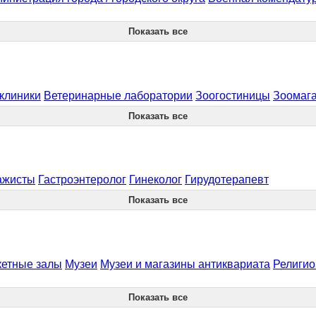
Показать все
клиники
Ветеринарные лаборатории
Зоогостиницы
Зоомага
Показать все
ажисты
Гастроэнтеролог
Гинеколог
Гирудотерапевт
Показать все
кетные залы
Музеи
Музеи и магазины антиквариата
Религио
Показать все