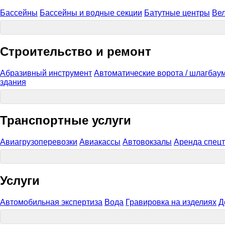
Бассейны
Бассейны и водные секции
Батутные центры
Ве
Строительство и ремонт
Абразивный инструмент
Автоматические ворота / шлагбау
здания
Транспортные услуги
Авиагрузоперевозки
Авиакассы
Автовокзалы
Аренда спецт
Услуги
Автомобильная экспертиза
Вода
Гравировка на изделиях
Д