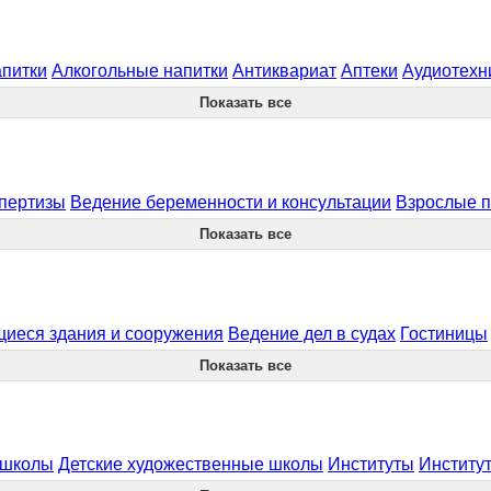
апитки
Алкогольные напитки
Антиквариат
Аптеки
Аудиотехн
Показать все
спертизы
Ведение беременности и консультации
Взрослые п
Показать все
иеся здания и сооружения
Ведение дел в судах
Гостиницы
Показать все
 школы
Детские художественные школы
Институты
Институ