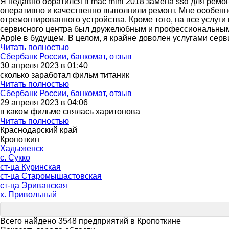
Я недавно обратился в mac mini 2018 замена ssd для ремо
оперативно и качественно выполнили ремонт. Мне особенно
отремонтированного устройства. Кроме того, на все услуг
сервисного центра был дружелюбным и профессиональным, 
Apple в будущем. В целом, я крайне доволен услугами серв
Читать полностью
Сбербанк России, банкомат, отзыв
30 апреля 2023 в 01:40
сколько заработал фильм титаник
Читать полностью
Сбербанк России, банкомат, отзыв
29 апреля 2023 в 04:06
в каком фильме снялась харитонова
Читать полностью
Краснодарский край
Кропоткин
Хадыженск
с. Сукко
ст-ца Куринская
ст-ца Старомышастовская
ст-ца Эриванская
х. Привольный
Всего найдено 3548 предприятий в Кропоткине