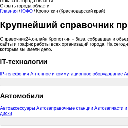
Показать города области
Скрыть города области
Главная
/
ЮФО
/
Кропоткин (Краснодарский край)
Крупнейший справочник пр
Справочник24.онлайн Кропоткин – база, собравшая и объед
сайты и график работы всех организаций города. На сегод
которым вы имели дело.
IT-технологии
IP-телефония
Антенное и коммутационное оборудование
А
Автомобили
Автоаксессуары
Автозаправочные станции
Автозапчасти 
диски