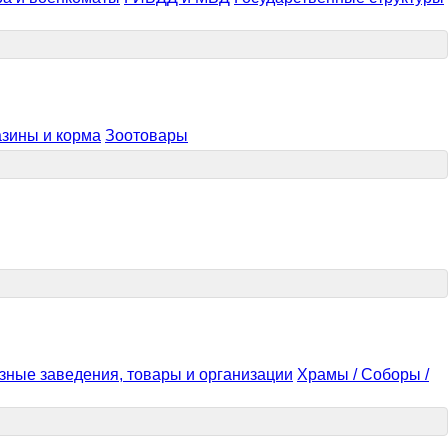
зины и корма
Зоотовары
зные заведения, товары и организации
Храмы / Соборы /