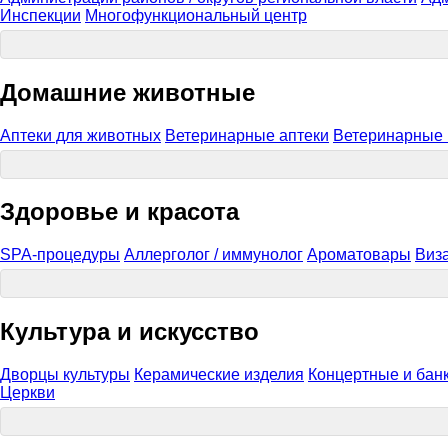
Инспекции
Многофункциональный центр
Домашние животные
Аптеки для животных
Ветеринарные аптеки
Ветеринарные 
Здоровье и красота
SPA-процедуры
Аллерголог / иммунолог
Ароматовары
Виз
Культура и искусство
Дворцы культуры
Керамические изделия
Концертные и бан
Церкви