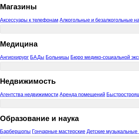
Магазины
Аксессуары к телефонам
Алкогольные и безалкогольные н
Медицина
Ангиохирург
БАДы
Больницы
Бюро медико-социальной эк
Недвижимость
Агентства недвижимости
Аренда помещений
Быстростроящ
Образование и наука
Барбершопы
Гончарные мастерские
Детские музыкальные