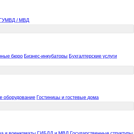
 ГУМВД / МВД
рные бюро
Бизнес-инкубаторы
Бухгалтерские услуги
е оборудование
Гостиницы и гостевые дома
ра и военкоматы
ГИБДД и МВД
Государственные структуры