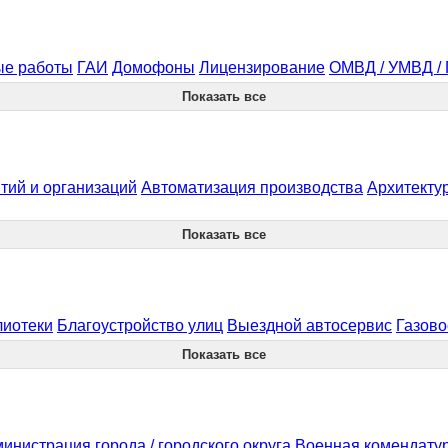
ые работы
ГАИ
Домофоны
Лицензирование
ОМВД / УМВД /
Показать все
тий и организаций
Автоматизация производства
Архитекту
Показать все
лиотеки
Благоустройство улиц
Выездной автосервис
Газово
Показать все
инистрация города / городского округа
Военная комендату