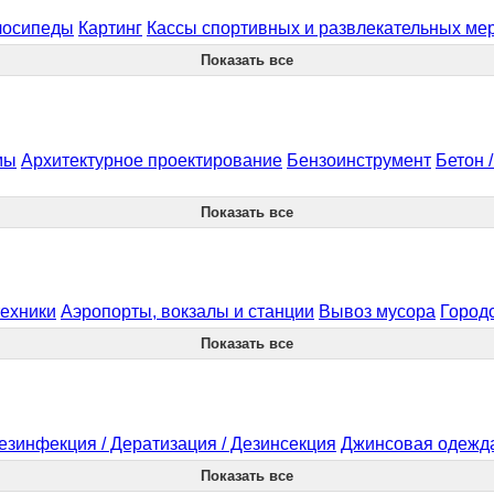
лосипеды
Картинг
Кассы спортивных и развлекательных ме
Показать все
мы
Архитектурное проектирование
Бензоинструмент
Бетон 
Показать все
ехники
Аэропорты, вокзалы и станции
Вывоз мусора
Город
Показать все
езинфекция / Дератизация / Дезинсекция
Джинсовая одежд
Показать все