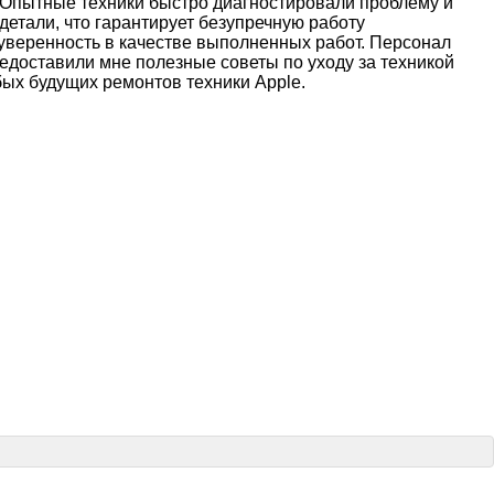
. Опытные техники быстро диагностировали проблему и
етали, что гарантирует безупречную работу
е уверенность в качестве выполненных работ. Персонал
доставили мне полезные советы по уходу за техникой
бых будущих ремонтов техники Apple.